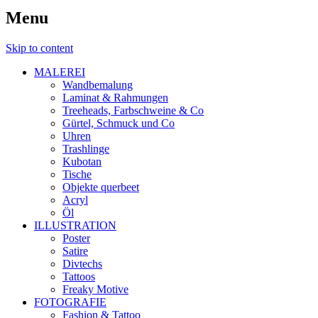
Menu
Skip to content
MALEREI
Wandbemalung
Laminat & Rahmungen
Treeheads, Farbschweine & Co
Gürtel, Schmuck und Co
Uhren
Trashlinge
Kubotan
Tische
Objekte querbeet
Acryl
Öl
ILLUSTRATION
Poster
Satire
Divtechs
Tattoos
Freaky Motive
FOTOGRAFIE
Fashion & Tattoo