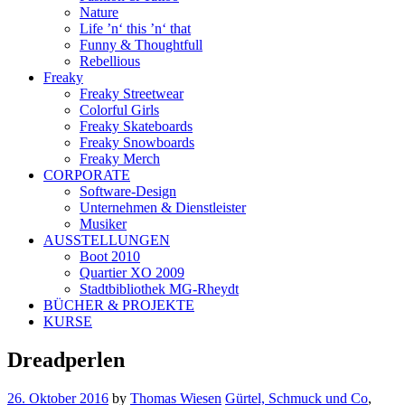
Nature
Life ’n‘ this ’n‘ that
Funny & Thoughtfull
Rebellious
Freaky
Freaky Streetwear
Colorful Girls
Freaky Skateboards
Freaky Snowboards
Freaky Merch
CORPORATE
Software-Design
Unternehmen & Dienstleister
Musiker
AUSSTELLUNGEN
Boot 2010
Quartier XO 2009
Stadtbibliothek MG-Rheydt
BÜCHER & PROJEKTE
KURSE
Dreadperlen
26. Oktober 2016
by
Thomas Wiesen
Gürtel, Schmuck und Co
,