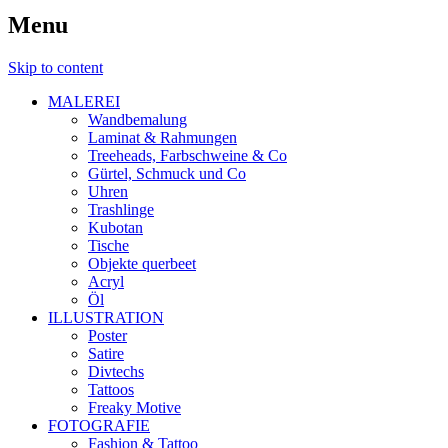
Menu
Skip to content
MALEREI
Wandbemalung
Laminat & Rahmungen
Treeheads, Farbschweine & Co
Gürtel, Schmuck und Co
Uhren
Trashlinge
Kubotan
Tische
Objekte querbeet
Acryl
Öl
ILLUSTRATION
Poster
Satire
Divtechs
Tattoos
Freaky Motive
FOTOGRAFIE
Fashion & Tattoo