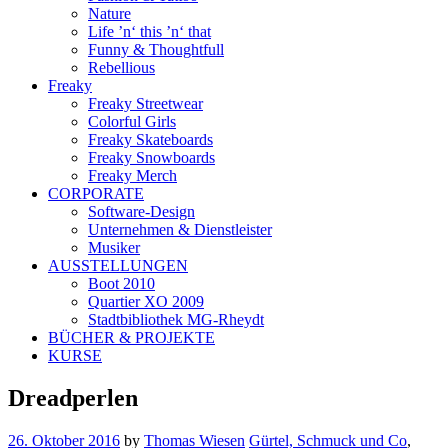
Nature
Life ’n‘ this ’n‘ that
Funny & Thoughtfull
Rebellious
Freaky
Freaky Streetwear
Colorful Girls
Freaky Skateboards
Freaky Snowboards
Freaky Merch
CORPORATE
Software-Design
Unternehmen & Dienstleister
Musiker
AUSSTELLUNGEN
Boot 2010
Quartier XO 2009
Stadtbibliothek MG-Rheydt
BÜCHER & PROJEKTE
KURSE
Dreadperlen
26. Oktober 2016
by
Thomas Wiesen
Gürtel, Schmuck und Co
,