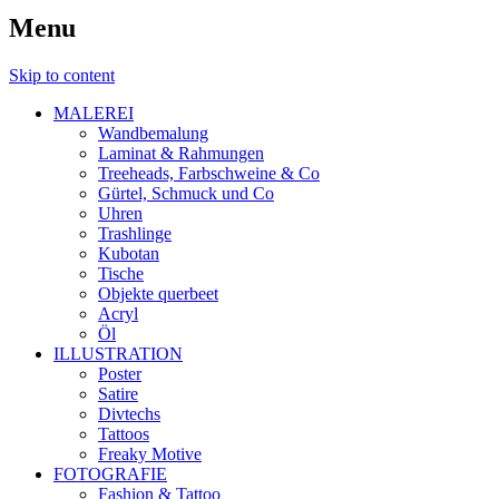
Menu
Skip to content
MALEREI
Wandbemalung
Laminat & Rahmungen
Treeheads, Farbschweine & Co
Gürtel, Schmuck und Co
Uhren
Trashlinge
Kubotan
Tische
Objekte querbeet
Acryl
Öl
ILLUSTRATION
Poster
Satire
Divtechs
Tattoos
Freaky Motive
FOTOGRAFIE
Fashion & Tattoo