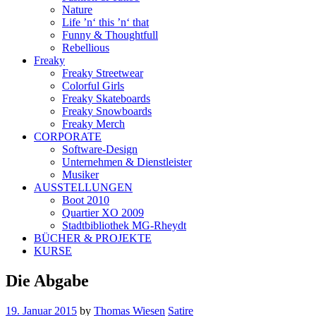
Nature
Life ’n‘ this ’n‘ that
Funny & Thoughtfull
Rebellious
Freaky
Freaky Streetwear
Colorful Girls
Freaky Skateboards
Freaky Snowboards
Freaky Merch
CORPORATE
Software-Design
Unternehmen & Dienstleister
Musiker
AUSSTELLUNGEN
Boot 2010
Quartier XO 2009
Stadtbibliothek MG-Rheydt
BÜCHER & PROJEKTE
KURSE
Die Abgabe
19. Januar 2015
by
Thomas Wiesen
Satire