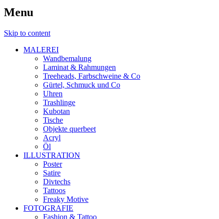
Menu
Skip to content
MALEREI
Wandbemalung
Laminat & Rahmungen
Treeheads, Farbschweine & Co
Gürtel, Schmuck und Co
Uhren
Trashlinge
Kubotan
Tische
Objekte querbeet
Acryl
Öl
ILLUSTRATION
Poster
Satire
Divtechs
Tattoos
Freaky Motive
FOTOGRAFIE
Fashion & Tattoo