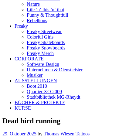
Nature
Life ’n‘ this ’n‘ that
Funny & Thoughtfull
Rebellious
Freaky
Freaky Streetwear
Colorful Girls
Freaky Skateboards
Freaky Snowboards
Freaky Merch
CORPORATE
Software-Design
Unternehmen & Dienstleister
Musiker
AUSSTELLUNGEN
Boot 2010
Quartier XO 2009
Stadtbibliothek MG-Rheydt
BÜCHER & PROJEKTE
KURSE
Dead bird running
29. Oktober 2025
by
Thomas Wiesen
Tattoos