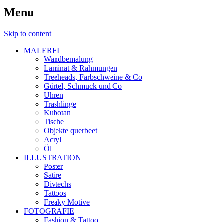
Menu
Skip to content
MALEREI
Wandbemalung
Laminat & Rahmungen
Treeheads, Farbschweine & Co
Gürtel, Schmuck und Co
Uhren
Trashlinge
Kubotan
Tische
Objekte querbeet
Acryl
Öl
ILLUSTRATION
Poster
Satire
Divtechs
Tattoos
Freaky Motive
FOTOGRAFIE
Fashion & Tattoo