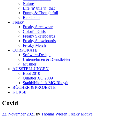
Nature
Life ’n‘ this ’n‘ that
Funny & Thoughtfull
Rebellious
Freaky
Freaky Streetwear
Colorful Girls
Freaky Skateboards
Freaky Snowboards
Freaky Merch
CORPORATE
Software-Design
Unternehmen & Dienstleister
Musiker
AUSSTELLUNGEN
Boot 2010
Quartier XO 2009
Stadtbibliothek MG-Rheydt
BÜCHER & PROJEKTE
KURSE
Covid
22. November 2021
by
Thomas Wiesen
Freaky Motive