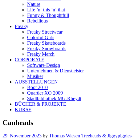
Nature
Life ’n‘ this ’n‘ that
Funny & Thoughtfull
Rebellious
Freaky
Freaky Streetwear
Colorful Girls
Freaky Skateboards
Freaky Snowboards
Freaky Merch
CORPORATE
Software-Design
Unternehmen & Dienstleister
Musiker
AUSSTELLUNGEN
Boot 2010
Quartier XO 2009
Stadtbibliothek MG-Rheydt
BÜCHER & PROJEKTE
KURSE
Canheads
29. November 2023
by
Thomas Wiesen
Treeheads & Jiggypiggies