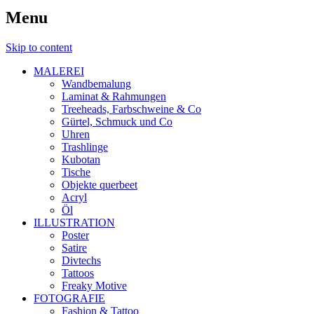
Menu
Skip to content
MALEREI
Wandbemalung
Laminat & Rahmungen
Treeheads, Farbschweine & Co
Gürtel, Schmuck und Co
Uhren
Trashlinge
Kubotan
Tische
Objekte querbeet
Acryl
Öl
ILLUSTRATION
Poster
Satire
Divtechs
Tattoos
Freaky Motive
FOTOGRAFIE
Fashion & Tattoo