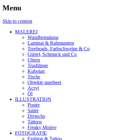
Menu
Skip to content
MALEREI
Wandbemalung
Laminat & Rahmungen
Treeheads, Farbschweine & Co
Gürtel, Schmuck und Co
Uhren
Trashlinge
Kubotan
Tische
Objekte querbeet
Acryl
Öl
ILLUSTRATION
Poster
Satire
Divtechs
Tattoos
Freaky Motive
FOTOGRAFIE
Fashion & Tattoo