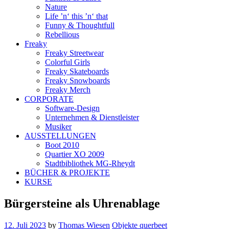
Nature
Life ’n‘ this ’n‘ that
Funny & Thoughtfull
Rebellious
Freaky
Freaky Streetwear
Colorful Girls
Freaky Skateboards
Freaky Snowboards
Freaky Merch
CORPORATE
Software-Design
Unternehmen & Dienstleister
Musiker
AUSSTELLUNGEN
Boot 2010
Quartier XO 2009
Stadtbibliothek MG-Rheydt
BÜCHER & PROJEKTE
KURSE
Bürgersteine als Uhrenablage
12. Juli 2023
by
Thomas Wiesen
Objekte querbeet