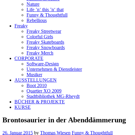
Nature
Life ’n‘ this ’n‘ that
Funny & Thoughtfull
Rebellious
Freaky
Freaky Streetwear
Colorful Girls
Freaky Skateboards
Freaky Snowboards
Freaky Merch
CORPORATE
Software-Design
Unternehmen & Dienstleister
Musiker
AUSSTELLUNGEN
Boot 2010
Quartier XO 2009
Stadtbibliothek MG-Rheydt
BÜCHER & PROJEKTE
KURSE
Brontosaurier in der Abenddämmerung
26. Januar 2015
by
Thomas Wiesen
Funny & Thoughtfull