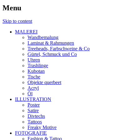
Menu
Skip to content
MALEREI
Wandbemalung
Laminat & Rahmungen
Treeheads, Farbschweine & Co
Gürtel, Schmuck und Co
Uhren
Trashlinge
Kubotan
Tische
Objekte querbeet
Acryl
Öl
ILLUSTRATION
Poster
Satire
Divtechs
Tattoos
Freaky Motive
FOTOGRAFIE
Fashion & Tattoo