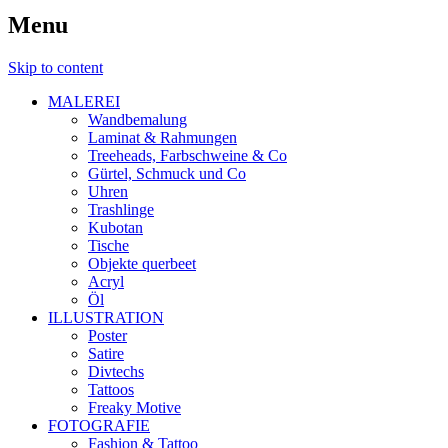
Menu
Skip to content
MALEREI
Wandbemalung
Laminat & Rahmungen
Treeheads, Farbschweine & Co
Gürtel, Schmuck und Co
Uhren
Trashlinge
Kubotan
Tische
Objekte querbeet
Acryl
Öl
ILLUSTRATION
Poster
Satire
Divtechs
Tattoos
Freaky Motive
FOTOGRAFIE
Fashion & Tattoo