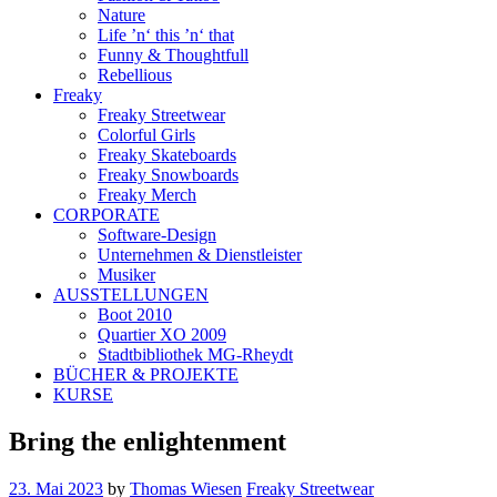
Nature
Life ’n‘ this ’n‘ that
Funny & Thoughtfull
Rebellious
Freaky
Freaky Streetwear
Colorful Girls
Freaky Skateboards
Freaky Snowboards
Freaky Merch
CORPORATE
Software-Design
Unternehmen & Dienstleister
Musiker
AUSSTELLUNGEN
Boot 2010
Quartier XO 2009
Stadtbibliothek MG-Rheydt
BÜCHER & PROJEKTE
KURSE
Bring the enlightenment
23. Mai 2023
by
Thomas Wiesen
Freaky Streetwear