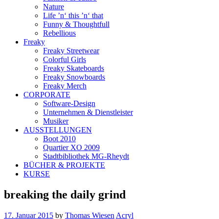
Nature
Life ’n‘ this ’n‘ that
Funny & Thoughtfull
Rebellious
Freaky
Freaky Streetwear
Colorful Girls
Freaky Skateboards
Freaky Snowboards
Freaky Merch
CORPORATE
Software-Design
Unternehmen & Dienstleister
Musiker
AUSSTELLUNGEN
Boot 2010
Quartier XO 2009
Stadtbibliothek MG-Rheydt
BÜCHER & PROJEKTE
KURSE
breaking the daily grind
17. Januar 2015
by
Thomas Wiesen
Acryl