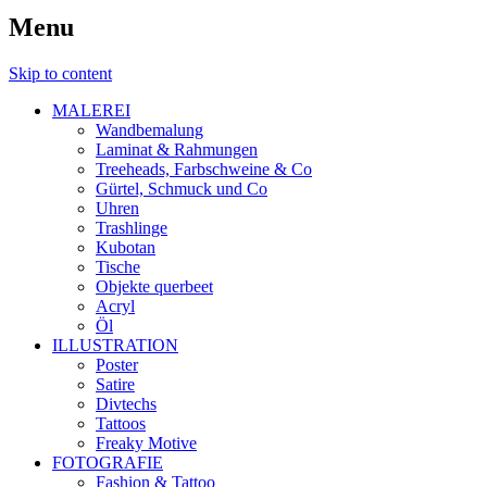
Menu
Skip to content
MALEREI
Wandbemalung
Laminat & Rahmungen
Treeheads, Farbschweine & Co
Gürtel, Schmuck und Co
Uhren
Trashlinge
Kubotan
Tische
Objekte querbeet
Acryl
Öl
ILLUSTRATION
Poster
Satire
Divtechs
Tattoos
Freaky Motive
FOTOGRAFIE
Fashion & Tattoo