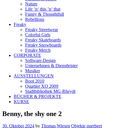
Nature
Life ’n‘ this ’n‘ that
Funny & Thoughtfull
Rebellious
Freaky
Freaky Streetwear
Colorful Girls
Freaky Skateboards
Freaky Snowboards
Freaky Merch
CORPORATE
Software-Design
Unternehmen & Dienstleister
Musiker
AUSSTELLUNGEN
Boot 2010
Quartier XO 2009
Stadtbibliothek MG-Rheydt
BÜCHER & PROJEKTE
KURSE
Benny, the shy one 2
30. Oktober 2024
by
Thomas Wiesen
Objekte querbeet