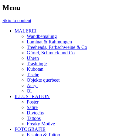
Menu
Skip to content
MALEREI
Wandbemalung
Laminat & Rahmungen
Treeheads, Farbschweine & Co
Gürtel, Schmuck und Co
Uhren
Trashlinge
Kubotan
Tische
Objekte querbeet
Acryl
Öl
ILLUSTRATION
Poster
Satire
Divtechs
Tattoos
Freaky Motive
FOTOGRAFIE
Fashion & Tattoo