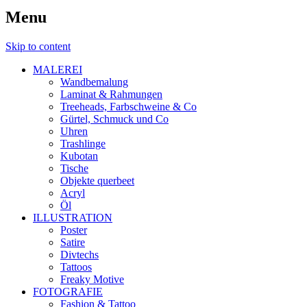
Menu
Skip to content
MALEREI
Wandbemalung
Laminat & Rahmungen
Treeheads, Farbschweine & Co
Gürtel, Schmuck und Co
Uhren
Trashlinge
Kubotan
Tische
Objekte querbeet
Acryl
Öl
ILLUSTRATION
Poster
Satire
Divtechs
Tattoos
Freaky Motive
FOTOGRAFIE
Fashion & Tattoo