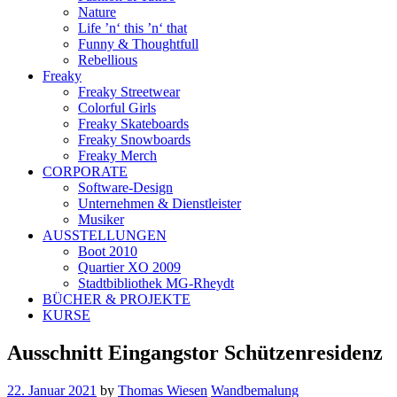
Nature
Life ’n‘ this ’n‘ that
Funny & Thoughtfull
Rebellious
Freaky
Freaky Streetwear
Colorful Girls
Freaky Skateboards
Freaky Snowboards
Freaky Merch
CORPORATE
Software-Design
Unternehmen & Dienstleister
Musiker
AUSSTELLUNGEN
Boot 2010
Quartier XO 2009
Stadtbibliothek MG-Rheydt
BÜCHER & PROJEKTE
KURSE
Ausschnitt Eingangstor Schützenresidenz
22. Januar 2021
by
Thomas Wiesen
Wandbemalung