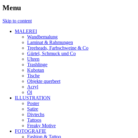
Menu
Skip to content
MALEREI
Wandbemalung
Laminat & Rahmungen
Treeheads, Farbschweine & Co
Gürtel, Schmuck und Co
Uhren
Trashlinge
Kubotan
Tische
Objekte querbeet
Acryl
Öl
ILLUSTRATION
Poster
Satire
Divtechs
Tattoos
Freaky Motive
FOTOGRAFIE
Fashion & Tattoo