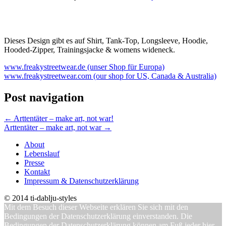
Dieses Design gibt es auf Shirt, Tank-Top, Longsleeve, Hoodie,
Hooded-Zipper, Trainingsjacke & womens wideneck.
www.freakystreetwear.de (unser Shop für Europa)
www.freakystreetwear.com (our shop for US, Canada & Australia)
Post navigation
←
Arttentäter – make art, not war!
Arttentäter – make art, not war
→
About
Lebenslauf
Presse
Kontakt
Impressum & Datenschutzerklärung
© 2014 ti-dablju-styles
Mit dem Besuch dieser Webseite erklären Sie sich mit den
Bedingungen der Datenschutzerklärung einverstanden. Die
Bedingungen der Datenschutzerklärung können am Fuß jeder hier