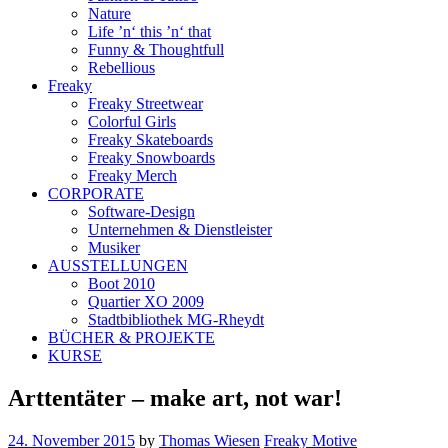
Nature
Life ’n‘ this ’n‘ that
Funny & Thoughtfull
Rebellious
Freaky
Freaky Streetwear
Colorful Girls
Freaky Skateboards
Freaky Snowboards
Freaky Merch
CORPORATE
Software-Design
Unternehmen & Dienstleister
Musiker
AUSSTELLUNGEN
Boot 2010
Quartier XO 2009
Stadtbibliothek MG-Rheydt
BÜCHER & PROJEKTE
KURSE
Arttentäter – make art, not war!
24. November 2015
by
Thomas Wiesen
Freaky Motive