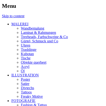
Menu
Skip to content
MALEREI
Wandbemalung
Laminat & Rahmungen
Treeheads, Farbschweine & Co
Gürtel, Schmuck und Co
Uhren
Trashlinge
Kubotan
Tische
Objekte querbeet
Acryl
Öl
ILLUSTRATION
Poster
Satire
Divtechs
Tattoos
Freaky Motive
FOTOGRAFIE
Fashion & Tattoo