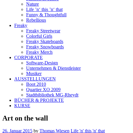
Nature
Life ’n‘ this ’n‘ that
Funny & Thoughtfull
Rebellious
Freaky
Freaky Streetwear
Colorful Girls
Freaky Skateboards
Freaky Snowboards
Freaky Merch
CORPORATE
Software-Design
Unternehmen & Dienstleister
Musiker
AUSSTELLUNGEN
Boot 2010
Quartier XO 2009
Stadtbibliothek MG-Rheydt
BÜCHER & PROJEKTE
KURSE
Art on the wall
26. Januar 2015
by
Thomas Wiesen
Life 'n' this 'n' that