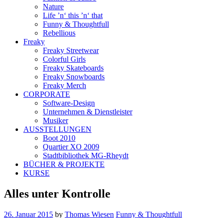
Nature
Life ’n‘ this ’n‘ that
Funny & Thoughtfull
Rebellious
Freaky
Freaky Streetwear
Colorful Girls
Freaky Skateboards
Freaky Snowboards
Freaky Merch
CORPORATE
Software-Design
Unternehmen & Dienstleister
Musiker
AUSSTELLUNGEN
Boot 2010
Quartier XO 2009
Stadtbibliothek MG-Rheydt
BÜCHER & PROJEKTE
KURSE
Alles unter Kontrolle
26. Januar 2015
by
Thomas Wiesen
Funny & Thoughtfull