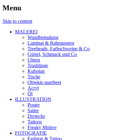
Menu
Skip to content
MALEREI
Wandbemalung
Laminat & Rahmungen
Treeheads, Farbschweine & Co
Gürtel, Schmuck und Co
Uhren
Trashlinge
Kubotan
Tische
Objekte querbeet
Acryl
Öl
ILLUSTRATION
Poster
Satire
Divtechs
Tattoos
Freaky Motive
FOTOGRAFIE
Fashion & Tattoo