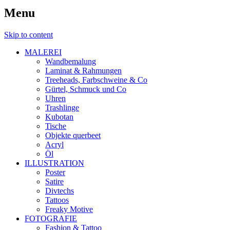
Menu
Skip to content
MALEREI
Wandbemalung
Laminat & Rahmungen
Treeheads, Farbschweine & Co
Gürtel, Schmuck und Co
Uhren
Trashlinge
Kubotan
Tische
Objekte querbeet
Acryl
Öl
ILLUSTRATION
Poster
Satire
Divtechs
Tattoos
Freaky Motive
FOTOGRAFIE
Fashion & Tattoo