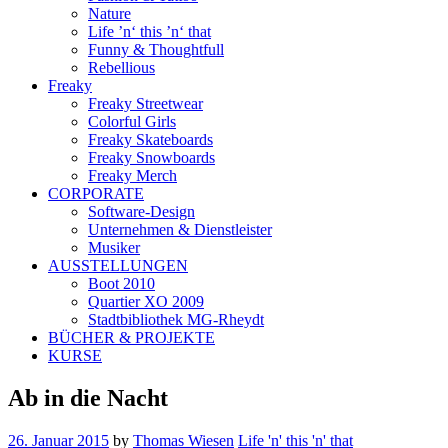
Nature
Life ’n‘ this ’n‘ that
Funny & Thoughtfull
Rebellious
Freaky
Freaky Streetwear
Colorful Girls
Freaky Skateboards
Freaky Snowboards
Freaky Merch
CORPORATE
Software-Design
Unternehmen & Dienstleister
Musiker
AUSSTELLUNGEN
Boot 2010
Quartier XO 2009
Stadtbibliothek MG-Rheydt
BÜCHER & PROJEKTE
KURSE
Ab in die Nacht
26. Januar 2015
by
Thomas Wiesen
Life 'n' this 'n' that