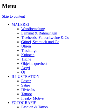
Menu
Skip to content
MALEREI
Wandbemalung
Laminat & Rahmungen
Treeheads, Farbschweine & Co
Gürtel, Schmuck und Co
Uhren
Trashlinge
Kubotan
Tische
Objekte querbeet
Acryl
Öl
ILLUSTRATION
Poster
Satire
Divtechs
Tattoos
Freaky Motive
FOTOGRAFIE
Fashion & Tattoo