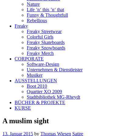
Nature
Life ’n‘ this ’n‘ that
Funny & Thoughtfull
Rebellious
Freaky
Freaky Streetwear
Colorful Girls
Freaky Skateboards
Freaky Snowboards
Freaky Merch
CORPORATE
Software-Design
Unternehmen & Dienstleister
Musiker
AUSSTELLUNGEN
Boot 2010
Quartier XO 2009
Stadtbibliothek MG-Rheydt
BÜCHER & PROJEKTE
KURSE
A muslim sight
13. Januar 2015
by
Thomas Wiesen
Satire