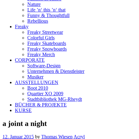
Nature
Life ’n‘ this ’n‘ that
Funny & Thoughtfull
Rebellious
Freaky
Freaky Streetwear
Colorful Girls
Freaky Skateboards
Freaky Snowboards
Freaky Merch
CORPORATE
Software-Design
Unternehmen & Dienstleister
Musiker
AUSSTELLUNGEN
Boot 2010
Quartier XO 2009
Stadtbibliothek MG-Rheydt
BÜCHER & PROJEKTE
KURSE
a joint a night
12. Januar 2015
by
Thomas Wiesen
Acryl