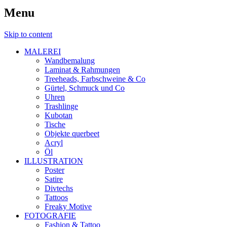
Menu
Skip to content
MALEREI
Wandbemalung
Laminat & Rahmungen
Treeheads, Farbschweine & Co
Gürtel, Schmuck und Co
Uhren
Trashlinge
Kubotan
Tische
Objekte querbeet
Acryl
Öl
ILLUSTRATION
Poster
Satire
Divtechs
Tattoos
Freaky Motive
FOTOGRAFIE
Fashion & Tattoo