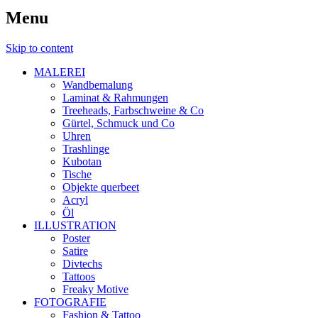
Menu
Skip to content
MALEREI
Wandbemalung
Laminat & Rahmungen
Treeheads, Farbschweine & Co
Gürtel, Schmuck und Co
Uhren
Trashlinge
Kubotan
Tische
Objekte querbeet
Acryl
Öl
ILLUSTRATION
Poster
Satire
Divtechs
Tattoos
Freaky Motive
FOTOGRAFIE
Fashion & Tattoo