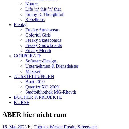
Nature
Life ’n‘ this ’n‘ that
Funny & Thoughtfull
Rebellious
Freaky
Freaky Streetwear
Colorful Girls
Freaky Skateboards
Freaky Snowboards
Freaky Merch
CORPORATE
Software-Design
Unternehmen & Dienstleister
Musiker
AUSSTELLUNGEN
Boot 2010
Quartier XO 2009
Stadtbibliothek MG-Rheydt
BÜCHER & PROJEKTE
KURSE
ABER hier nicht rum
16. Mai 2023
by
Thomas Wiesen
Freaky Streetwear