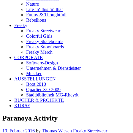
Nature
Life ’n‘ this ’n‘ that
Funny & Thoughtfull
Rebellious
Freaky
Freaky Streetwear
Colorful Girls
Freaky Skateboards
Freaky Snowboards
Freaky Merch
CORPORATE
Software-Design
Unternehmen & Dienstleister
Musiker
AUSSTELLUNGEN
Boot 2010
Quartier XO 2009
Stadtbibliothek MG-Rheydt
BÜCHER & PROJEKTE
KURSE
Paranoya Activity
19. Februar 2016
by
Thomas Wiesen
Freaky Streetwear