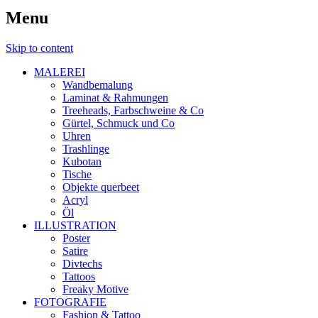
Menu
Skip to content
MALEREI
Wandbemalung
Laminat & Rahmungen
Treeheads, Farbschweine & Co
Gürtel, Schmuck und Co
Uhren
Trashlinge
Kubotan
Tische
Objekte querbeet
Acryl
Öl
ILLUSTRATION
Poster
Satire
Divtechs
Tattoos
Freaky Motive
FOTOGRAFIE
Fashion & Tattoo