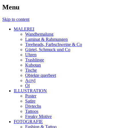
Menu
Skip to content
MALEREI
Wandbemalung
Laminat & Rahmungen
Treeheads, Farbschweine & Co
Gürtel, Schmuck und Co
Uhren
Trashlinge
Kubotan
Tische
Objekte querbeet
Acryl
Öl
ILLUSTRATION
Poster
Satire
Divtechs
Tattoos
Freaky Motive
FOTOGRAFIE
Fashion & Tattoo