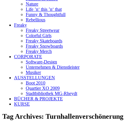
Nature
Life ’n‘ this ’n‘ that
Funny & Thoughtfull
Rebellious
Freaky
Freaky Streetwear
Colorful Girls
Freaky Skateboards
Freaky Snowboards
Freaky Merch
CORPORATE
Software-Design
Unternehmen & Dienstleister
Musiker
AUSSTELLUNGEN
Boot 2010
Quartier XO 2009
Stadtbibliothek MG-Rheydt
BÜCHER & PROJEKTE
KURSE
Tag Archives:
Turnhallenverschönerung