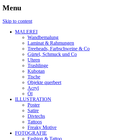
Menu
Skip to content
MALEREI
Wandbemalung
Laminat & Rahmungen
Treeheads, Farbschweine & Co
Gürtel, Schmuck und Co
Uhren
Trashlinge
Kubotan
Tische
Objekte querbeet
Acryl
Öl
ILLUSTRATION
Poster
Satire
Divtechs
Tattoos
Freaky Motive
FOTOGRAFIE
Fashion & Tattoo