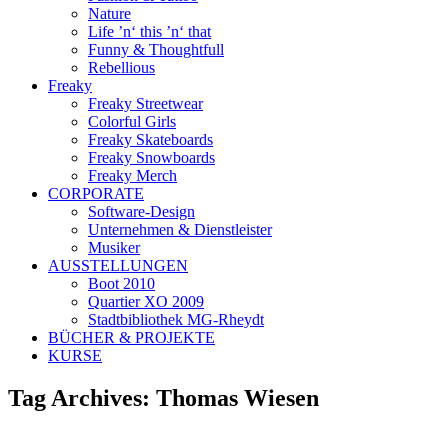
Nature
Life ’n‘ this ’n‘ that
Funny & Thoughtfull
Rebellious
Freaky
Freaky Streetwear
Colorful Girls
Freaky Skateboards
Freaky Snowboards
Freaky Merch
CORPORATE
Software-Design
Unternehmen & Dienstleister
Musiker
AUSSTELLUNGEN
Boot 2010
Quartier XO 2009
Stadtbibliothek MG-Rheydt
BÜCHER & PROJEKTE
KURSE
Tag Archives:
Thomas Wiesen