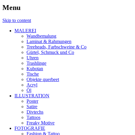
Menu
Skip to content
MALEREI
Wandbemalung
Laminat & Rahmungen
Treeheads, Farbschweine & Co
Gürtel, Schmuck und Co
Uhren
Trashlinge
Kubotan
Tische
Objekte querbeet
Acryl
Öl
ILLUSTRATION
Poster
Satire
Divtechs
Tattoos
Freaky Motive
FOTOGRAFIE
Fashion & Tattoo