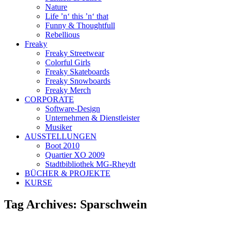
Nature
Life ’n‘ this ’n‘ that
Funny & Thoughtfull
Rebellious
Freaky
Freaky Streetwear
Colorful Girls
Freaky Skateboards
Freaky Snowboards
Freaky Merch
CORPORATE
Software-Design
Unternehmen & Dienstleister
Musiker
AUSSTELLUNGEN
Boot 2010
Quartier XO 2009
Stadtbibliothek MG-Rheydt
BÜCHER & PROJEKTE
KURSE
Tag Archives:
Sparschwein