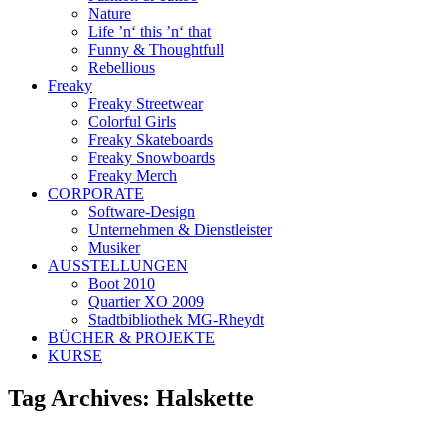
Nature
Life ’n‘ this ’n‘ that
Funny & Thoughtfull
Rebellious
Freaky
Freaky Streetwear
Colorful Girls
Freaky Skateboards
Freaky Snowboards
Freaky Merch
CORPORATE
Software-Design
Unternehmen & Dienstleister
Musiker
AUSSTELLUNGEN
Boot 2010
Quartier XO 2009
Stadtbibliothek MG-Rheydt
BÜCHER & PROJEKTE
KURSE
Tag Archives:
Halskette