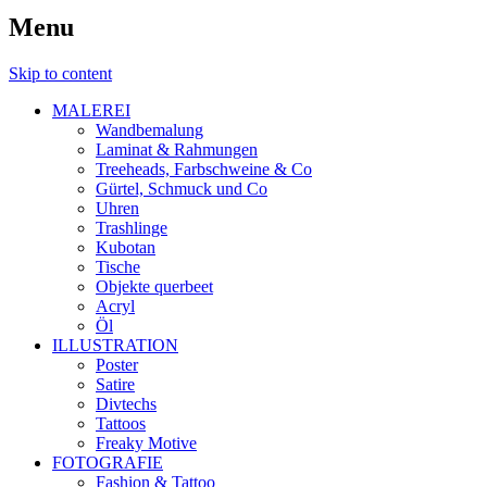
Menu
Skip to content
MALEREI
Wandbemalung
Laminat & Rahmungen
Treeheads, Farbschweine & Co
Gürtel, Schmuck und Co
Uhren
Trashlinge
Kubotan
Tische
Objekte querbeet
Acryl
Öl
ILLUSTRATION
Poster
Satire
Divtechs
Tattoos
Freaky Motive
FOTOGRAFIE
Fashion & Tattoo