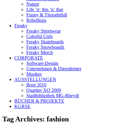
Nature
Life ’n‘ this ’n‘ that
Funny & Thoughtfull
Rebellious
Freaky
Freaky Streetwear
Colorful Girls
Freaky Skateboards
Freaky Snowboards
Freaky Merch
CORPORATE
Software-Design
Unternehmen & Dienstleister
Musiker
AUSSTELLUNGEN
Boot 2010
Quartier XO 2009
Stadtbibliothek MG-Rheydt
BÜCHER & PROJEKTE
KURSE
Tag Archives:
fashion