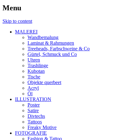
Menu
Skip to content
MALEREI
Wandbemalung
Laminat & Rahmungen
Treeheads, Farbschweine & Co
Gürtel, Schmuck und Co
Uhren
Trashlinge
Kubotan
Tische
Objekte querbeet
Acryl
Öl
ILLUSTRATION
Poster
Satire
Divtechs
Tattoos
Freaky Motive
FOTOGRAFIE
Fashion & Tattoo